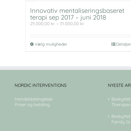
Innovativ mentaliseringsbaseret
terapi sep 2017 – juni 2018
Prisinterval:
25.000,00
kr.
–
31.000,00
kr.
25.000,00 kr.
til
31.000,00 kr.
Dette
Vælg muligheder
Detaljer
vare
har
flere
varianter.
Mulighederne
kan
vælges
NORDIC INTERVENTIONS
NYESTE AR
på
varesiden
Handelsbetingelser
Beskyttet
Priser og betaling
Therapeut
Beskyttet
Family G