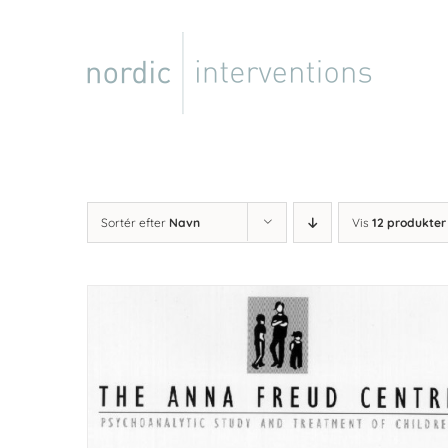
Skip
to
content
Sortér efter
Navn
Vis
12 produkter