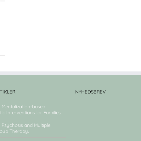
TIKLER
NYHEDSBREV
: Mentalization-based
ic Interventions for Families
: Psychosis and Multiple
roup Therapy.