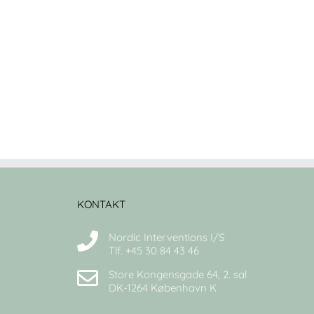
KONTAKT
Nordic Interventions I/S
Tlf. +45 30 84 43 46
Store Kongensgade 64, 2. sal
DK-1264 København K