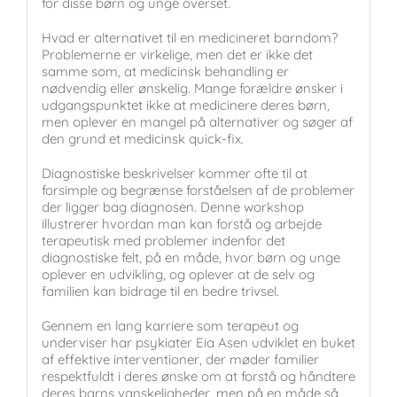
for disse børn og unge overset.
Hvad er alternativet til en medicineret barndom?
Problemerne er virkelige, men det er ikke det
samme som, at medicinsk behandling er
nødvendig eller ønskelig. Mange forældre ønsker i
udgangspunktet ikke at medicinere deres børn,
men oplever en mangel på alternativer og søger af
den grund et medicinsk quick-fix.
Diagnostiske beskrivelser kommer ofte til at
forsimple og begrænse forståelsen af de problemer
der ligger bag diagnosen. Denne workshop
illustrerer hvordan man kan forstå og arbejde
terapeutisk med problemer indenfor det
diagnostiske felt, på en måde, hvor børn og unge
oplever en udvikling, og oplever at de selv og
familien kan bidrage til en bedre trivsel.
Gennem en lang karriere som terapeut og
underviser har psykiater Eia Asen udviklet en buket
af effektive interventioner, der møder familier
respektfuldt i deres ønske om at forstå og håndtere
deres barns vanskeligheder, men på en måde så