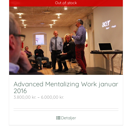
Out of stock
Advanced Mentalizing Work januar
2016
Prisinterval:
3.800,00
kr.
–
6.000,00
kr.
3.800,00 kr.
til
6.000,00 kr.
Detaljer