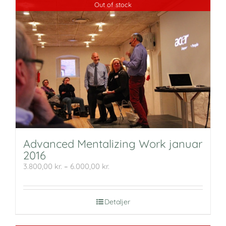
Out of stock
Advanced Mentalizing Work januar
2016
Prisinterval:
3.800,00
kr.
–
6.000,00
kr.
3.800,00 kr.
til
6.000,00 kr.
Detaljer